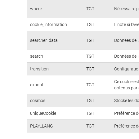
where
TGT
Nécessaire p
cookie_information
TGT
Il note si l'a
searcher_data
TGT
Données de l
search
TGT
Données de l
transition
TGT
Configuratio
Ce cookie est
expopt
TGT
obtenus par 
cosmos
TGT
Stocke les do
uniqueCookie
TGT
Préférence de
PLAY_LANG
TGT
Préférence de