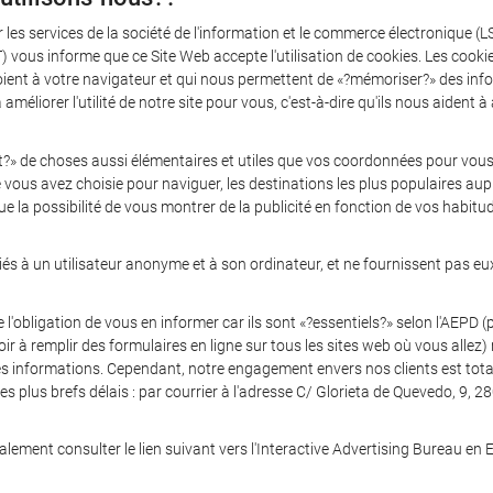
r les services de la société de l'information et le commerce électronique 
 informe que ce Site Web accepte l'utilisation de cookies. Les cookies 
t à votre navigateur et qui nous permettent de «?mémoriser?» des inform
 améliorer l'utilité de notre site pour vous, c'est-à-dire qu'ils nous aident
t?» de choses aussi élémentaires et utiles que vos coordonnées pour vo
ue vous avez choisie pour naviguer, les destinations les plus populaires a
e la possibilité de vous montrer de la publicité en fonction de vos habitu
és à un utilisateur anonyme et à son ordinateur, et ne fournissent pas eu
obligation de vous en informer car ils sont «?essentiels?» selon l'AEPD (p
ir à remplir des formulaires en ligne sur tous les sites web où vous allez)
ces informations. Cependant, notre engagement envers nos clients est total
 plus brefs délais : par courrier à l'adresse C/ Glorieta de Quevedo, 9, 2
lement consulter le lien suivant vers l'Interactive Advertising Bureau en 