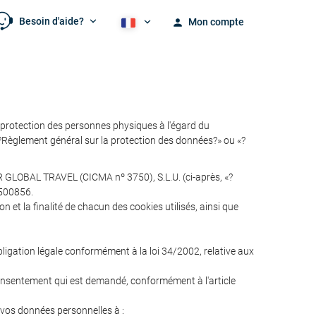
Besoin d'aide?
Mon compte
rotection des personnes physiques à l'égard du
 «?Règlement général sur la protection des données?» ou «?
R GLOBAL TRAVEL (CICMA nº 3750), S.L.U. (ci-après, «?
7500856.
n et la finalité de chacun des cookies utilisés, ainsi que
obligation légale conformément à la loi 34/2002, relative aux
e consentement qui est demandé, conformément à l'article
os données personnelles à :