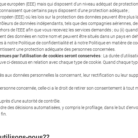
ique européen (EEE) mais qui disposent d'un niveau adéquat de protect
onnaissent que certains pays disposent d'une protection adéquate ;
opéen (EEE) où les lois sur la protection des données peuvent être plus la
trôleurs de données indépendants, tels que des compagnies aériennes, des 
ehors de l'EEE afin que vous receviez les services demandés ; ou (ii) qua
ment des données en notre nom et peuvent être situés dans un pays en deh
à notre Politique de confidentialité et à notre Politique en matière de co
ntissent une protection adéquate des personnes concernées.
nues par l'utilisation de cookies seront conservées
: La durée d'utilisa
ouve ci-dessous en relation avec chaque type de cookie. Quand chaque type 
 aux données personnelles la concernant, leur rectification ou leur suppre
ersonne concernée, celle-ci a le droit de retirer son consentement à tout m
uprès d'une autorité de contrôle.
re des décisions automatisées, y compris le profilage, dans le but d'envoye
fin.
 utilisons-nous??