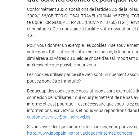
Conformément aux dispositions de l'article 22.2 de la loi su
2009/136/CE, TOR GLOBAL TRAVEL (CICMA nº 3750) (TGT) vous
tels que TOR GLOBAL TRAVEL (CICMA nº 3750) (TGT), envoien
et habitudes. Cela nous aide à faciliter votre navigation et à
TGT.
Pour vous donner un exemple, les cookies «?se souviennen
votre nom d'utilisateur et votre mot de passe, la langue q
similaires aux vôtres ou quelque chose d'aussi important qu
intéressante que possible pour vous.
Les cookies utilisés par ce site web sont uniquement associ
pouvez donc être tranquille?!
Beaucoup des cookies que nous utilisons sont exemptés de l'
connexion de l'utilisateur qui vous permettent de ne pas avo
informé et c'est pourquoi il est nécessaire que vous lisiez 
informations, écrivez-nous et nous vous répondrons dans les
customerservice@onlinetravel.es
Si vous avez des questions sur les cookies, vous pouvez éga
http://www.iabspain.net/privacidadeninternet/conocer