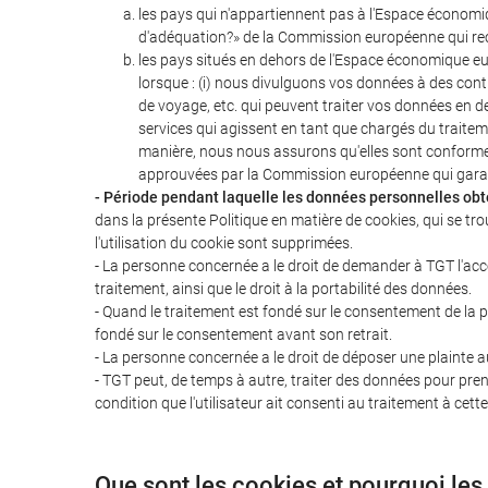
les pays qui n'appartiennent pas à l'Espace économ
d'adéquation?» de la Commission européenne qui rec
les pays situés en dehors de l'Espace économique eur
lorsque : (i) nous divulguons vos données à des con
de voyage, etc. qui peuvent traiter vos données en d
services qui agissent en tant que chargés du traite
manière, nous nous assurons qu'elles sont conformes 
approuvées par la Commission européenne qui gara
- Période pendant laquelle les données personnelles obte
dans la présente Politique en matière de cookies, qui se tr
l'utilisation du cookie sont supprimées.
- La personne concernée a le droit de demander à TGT l'accès
traitement, ainsi que le droit à la portabilité des données.
- Quand le traitement est fondé sur le consentement de la p
fondé sur le consentement avant son retrait.
- La personne concernée a le droit de déposer une plainte a
- TGT peut, de temps à autre, traiter des données pour prend
condition que l'utilisateur ait consenti au traitement à cette 
Que sont les cookies et pourquoi les