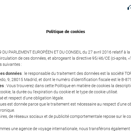
Politique de cookies
 DU PARLEMENT EUROPÉEN ET DU CONSEIL du 27 avril 2016 relatif à la p
circulation de ces données, et abrogeant la directive 95/46/CE (ci-après,
 suivantes :
 des données
: le responsable du traitement des données est la société TO
vedo, 9, 28015 Madrid, et dont le numéro d'identification fiscale est le B-8
es
: Vous trouverez dans cette Politique en matière de cookies la descriptio
ookie, la durée ou l'expiration du cookie et le type de cookie utilisé.
é et respect d'une obligation légale.
niques est donnée parce que le traitement est nécessaire au respect d'une 
tronique.
icitaires, de réseaux sociaux et de publicité comportementale repose sur l
es une agence de voyage internationale, nous transférons également v