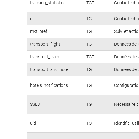
tracking_statistics
TGT
Cookie techn
u
TGT
Cookie techni
mkt_pref
TGT
Suivi et acti
transport_flight
TGT
Données de l
transport_train
TGT
Données de l
transport_and_hotel
TGT
Données de l
hotels_notifications
TGT
Configuratio
SSLB
TGT
Nécessaire p
uid
TGT
Identifie l'u