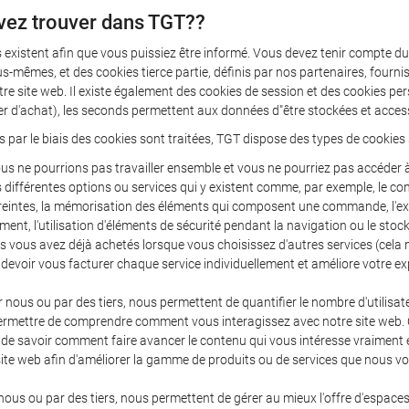
vez trouver dans TGT??
 existent afin que vous puissiez être informé. Vous devez tenir compte du 
s-mêmes, et des cookies tierce partie, définis par nos partenaires, fourni
tre site web. Il existe également des cookies de session et des cookies pe
ier d'achat), les seconds permettent aux données d"être stockées et acces
s par le biais des cookies sont traitées, TGT dispose des types de cookies 
us ne pourrions pas travailler ensemble et vous ne pourriez pas accéder à 
les différentes options ou services qui y existent comme, par exemple, le c
 restreintes, la mémorisation des éléments qui composent une commande, l
ment, l'utilisation d'éléments de sécurité pendant la navigation ou le sto
s vous avez déjà achetés lorsque vous choisissez d'autres services (cela 
 devoir vous facturer chaque service individuellement et améliore votre ex
r nous ou par des tiers, nous permettent de quantifier le nombre d'utilisate
us permettre de comprendre comment vous interagissez avec notre site web.
nt de savoir comment faire avancer le contenu qui vous intéresse vraiment 
 site web afin d'améliorer la gamme de produits ou de services que nous 
 nous ou par des tiers, nous permettent de gérer au mieux l'offre d'espaces