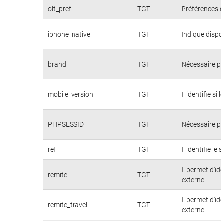
olt_pref
TGT
Préférences d
iphone_native
TGT
Indique dispo
brand
TGT
Nécessaire p
mobile_version
TGT
Il identifie s
PHPSESSID
TGT
Nécessaire p
ref
TGT
Il identifie l
Il permet d'i
remite
TGT
externe.
Il permet d'i
remite_travel
TGT
externe.